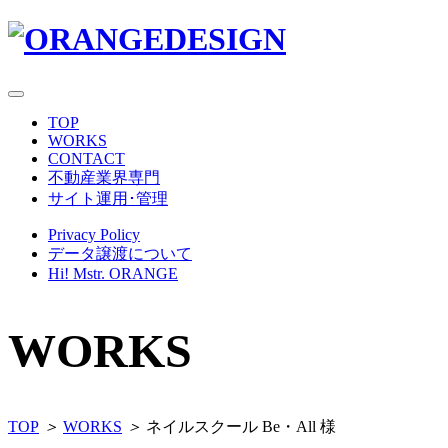
Skip
to
content
TOP
WORKS
CONTACT
不動産業界専門
サイト運用･管理
Privacy Policy
データ譲渡について
Hi! Mstr. ORANGE
WORKS
TOP
＞
WORKS
＞
ネイルスクール Be・All 様